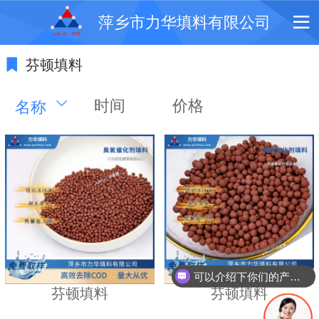
萍乡市力华填料有限公司
芬顿填料
时间
价格
名称
可以介绍下你们的产品么
芬顿填料
芬顿填料