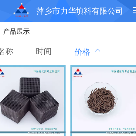
萍乡市力华填料有限公司
产品展示
名称
时间
价格