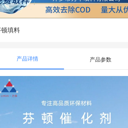
芬顿填料
产品详情
产品参数